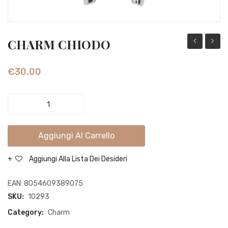
CHARM CHIODO
CAVALLUC
COCC
MARINO
€
30.00
CHARM
CHIODO
quantity
Aggiungi Al Carrello
Aggiungi Alla Lista Dei Desideri
EAN:
8054609389075
SKU:
10293
Category:
Charm